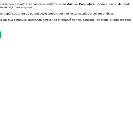
a outros períodos, encontra-se sintetizado na
Análise Conjuntural
. Aponta ainda, de modo
ercialização na empresa.
s e gráficos onde os quantitativos podem ser melhor apreciados e compreendidos.
 na sua estrutura, buscando ampliar as informações nela contidas, de modo a fornecer com