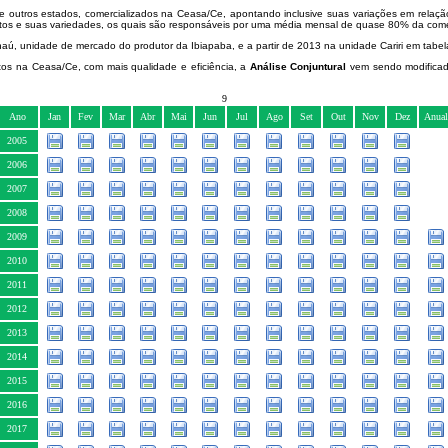
os estados, comercializados na Ceasa/Ce, apontando inclusive suas variações em relação 
dutos e suas variedades, os quais são responsáveis por uma média mensal de quase 80% da com
 unidade de mercado do produtor da Ibiapaba, e a partir de 2013 na unidade Cariri em tabela
os na Ceasa/Ce, com mais qualidade e eficiência, a
Análise Conjuntural
vem sendo modificada
9
Ano
Jan
Fev
Mar
Abr
Mai
Jun
Jul
Ago
Set
Out
Nov
Dez
Anual
2005
2006
2007
2008
2009
2010
2011
2012
2013
2014
2015
2016
2017