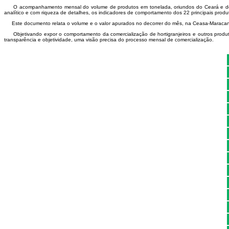
O acompanhamento mensal do volume de produtos em tonelada, oriundos do Ceará e de outr
analítico e com riqueza de detalhes, os indicadores de comportamento dos 22 principais pro
Este documento relata o volume e o valor apurados no decorrer do mês, na Ceasa-Maracanaú,
Objetivando expor o comportamento da comercialização de hortigranjeiros e outros produt
transparência e objetividade, uma visão precisa do processo mensal de comercialização.